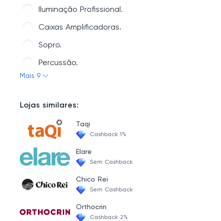
Eletrodomésticos.
Iluminação Profissional.
Utilidade Doméstica.
Caixas Amplificadoras.
Schumann
Sopro.
Climatização.
Percussão.
Mais 9
Tv e Vídeo.
Pedais.
Celulares.
Acordeon.
Lojas similares:
Games.
Musicalização Infantil.
Taqi
Cordas.
Cashback 1%
Elare
Sem Cashback
Chico Rei
Sem Cashback
Orthocrin
Cashback 2%