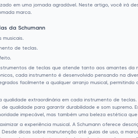
zado em uma jornada agradável. Neste artigo, você irá de
nomada marca.
clas da Schumann
 musicais.
mento de teclas.
eito.
strumentos de teclas que atende tanto aos amantes da m
rônicos, cada instrumento é desenvolvido pensando na diver
grados facilmente a qualquer arranjo musical, permitindo 
qualidade extraordinária em cada instrumento de teclas. 
le de qualidade para garantir durabilidade e som supremo.
ridade impecável, mas também uma beleza estética que at
maximizar a experiência musical. A Schumann oferece descr
ta. Desde dicas sobre manutenção até guias de uso, a mar