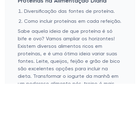
Proteínas na Alimentação Diária
Diversificação das fontes de proteína.
Como incluir proteínas em cada refeição.
Sabe aquela ideia de que proteína é só
bife e ovo? Vamos ampliar os horizontes!
Existem diversos alimentos ricos em
proteínas, e é uma ótima ideia variar suas
fontes. Leite, queijos, feijão e grão de bico
são excelentes opções para incluir na
dieta. Transformar o iogurte da manhã em
um poderoso alimento pós-treino é mais
fácil do que você imagina. Imagina só um
smoothie energizante, misturando frutas e
um pouco de whey protein? Delicioso,
saudável e superprático!
Suplementos Proteicos: Quando e
Como Usar