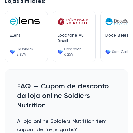
Lojas similares:
ELens
Loccitane Au
Doce Beleza
Bresil
Cashback
Cashback
Sem Cashb
2.25%
6.25%
FAQ — Cupom de desconto
da loja online Soldiers
Nutrition
A loja online Soldiers Nutrition tem
cupom de frete grátis?