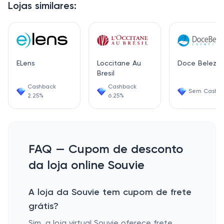
Lojas similares:
ELens
Loccitane Au
Doce Beleza
Bresil
Cashback
Cashback
Sem Cashb
2.25%
6.25%
FAQ — Cupom de desconto
da loja online Souvie
A loja da Souvie tem cupom de frete
grátis?
Sim, a loja virtual Souvie oferece frete