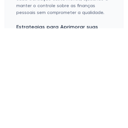
manter o controle sobre as finanças
pessoais sem comprometer a qualidade.
Estrategias para Aprimorar suas
Economias na Souvie
Fique atento às mudanças de estação e
vendas especiais
Use cupons adicionais sempre que
possível
Compare produtos semelhantes para o
melhor custo-benefício
Acompanhar as mudanças de estação e
vendas especiais é uma ótima maneira de
aproveitar ao máximo as compras na
Souvie. Durante esses períodos, além dos
descontos já tentadores, podem surgir
ofertas adicionais que aumentam ainda