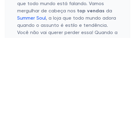
que todo mundo está falando. Vamos
mergulhar de cabeça nos
top vendas
da
Summer Soul
, a loja que todo mundo adora
quando o assunto é estilo e tendência.
Você não vai querer perder essa! Quando a
gente fala em "top vendas", a gente fala
em escolhas feitas por muitos que podem
muito bem ser a solução para aquele look
que precisa de um "tchan" a mais.
Porque os Produtos Top Venda Fazem
Tanto Sucesso?
Apelo de Estilo e Tendência
Qualidade que Faz a Diferença
Indicações Bocas a Boca
Quando você pensa em um vestido ou em
uma peça que simplesmente "viraliza", é