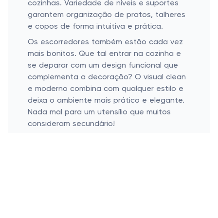
cozinhas. Variedade de níveis e suportes
garantem organização de pratos, talheres
e copos de forma intuitiva e prática.
Os escorredores também estão cada vez
mais bonitos. Que tal entrar na cozinha e
se deparar com um design funcional que
complementa a decoração? O visual clean
e moderno combina com qualquer estilo e
deixa o ambiente mais prático e elegante.
Nada mal para um utensílio que muitos
consideram secundário!
Praticidade do Dia a Dia
Material durável
Resistência à corrosão
Manutenção facilitada
É importante pensar na durabilidade.