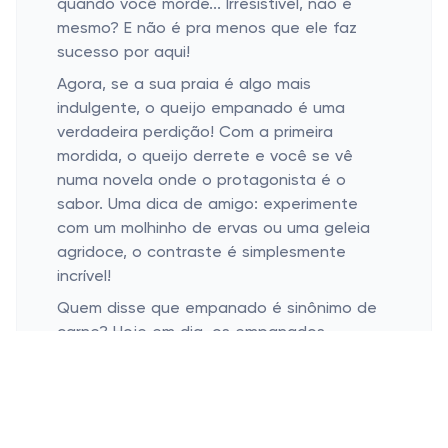
quando você morde... Irresistível, não é
mesmo? E não é pra menos que ele faz
sucesso por aqui!
Agora, se a sua praia é algo mais
indulgente, o queijo empanado é uma
verdadeira perdição! Com a primeira
mordida, o queijo derrete e você se vê
numa novela onde o protagonista é o
sabor. Uma dica de amigo: experimente
com um molhinho de ervas ou uma geleia
agridoce, o contraste é simplesmente
incrível!
Quem disse que empanado é sinônimo de
carne? Hoje em dia, os empanados
vegetarianos têm conquistado seu espaço
no coração (e paladar) dos brasileiros.
Feitos de legumes, cogumelos ou
leguminosas, eles são uma opção deliciosa