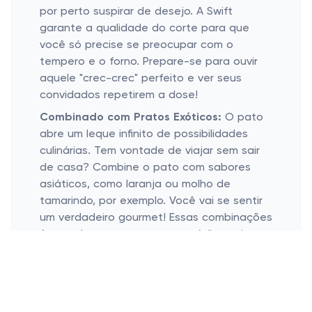
por perto suspirar de desejo. A Swift
garante a qualidade do corte para que
você só precise se preocupar com o
tempero e o forno. Prepare-se para ouvir
aquele "crec-crec" perfeito e ver seus
convidados repetirem a dose!
Combinado com Pratos Exóticos:
O pato
abre um leque infinito de possibilidades
culinárias. Tem vontade de viajar sem sair
de casa? Combine o pato com sabores
asiáticos, como laranja ou molho de
tamarindo, por exemplo. Você vai se sentir
um verdadeiro gourmet! Essas combinações
fazem do pato um prato versátil e muito
sofisticado, capaz de levar qualquer
refeição a um outro nível de sabor e
sofisticação.