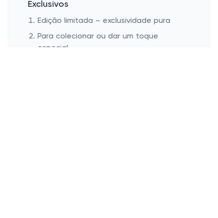
Exclusivos
Edição limitada – exclusividade pura
Para colecionar ou dar um toque
especial
Sabia que colecionar selos é um hobby
antigo? Não só isso, mas agora cada vez
mais popular entre as pessoas que amam
personalizar suas correspondências.
Quando você descobre edições limitadas,
é uma chance de ter algo único só para
você – tipo achar aquele álbum raro da sua
banda favorita. Além disso, se você prefere
usar como toques decorativos, vale a
criatividade na hora de enviar cartas únicas
para pessoas especiais.
E então? O que acha de dar uma olhadinha
na fantástica seleção de selos disponíveis?