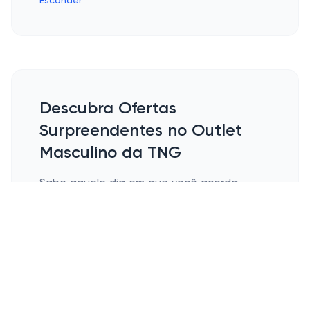
Esconder
Descubra Ofertas
Surpreendentes no Outlet
Masculino da TNG
Sabe aquele dia em que você acorda
decidido a renovar o visual, mas sem gastar
muito? É aí que o outlet masculino da TNG
salva o dia! Imagine só: um estoque cheio
de peças estilosas, preços imbatíveis e
aquela sensação de que fez um super
negócio. Vamos explorar juntos o que há
de melhor para dar aquele upgrade no