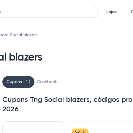
Lojas
ara Social blazers
l blazers
Cupons ( 1 )
Cashback
Cupons Tng Social blazers, códigos pr
2026
SALE