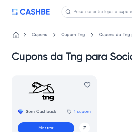
Cupons
Cupom Tng
Cupons da Tng p
Cupons da Tng para Socia
Sem Cashback
1 cupom
Mostrar