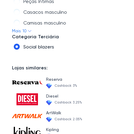
Peças Íntimas
Casacos masculino
Camisas masculino
Mais 10
Bermudas masculino
Categoria Terciária
Calças masculino
Social blazers
Terno masculino
Polos masculino
Lojas similares:
Tricot
Reserva
Cashback 3%
Diesel
Cashback 3.25%
ArtWalk
Cashback 2.05%
Kipling