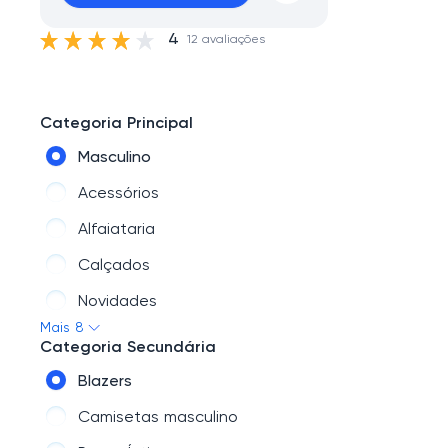
4
12 avaliações
Categoria Principal
Masculino
Acessórios
Alfaiataria
Calçados
Novidades
Mais 8
Outlet
Categoria Secundária
Básicos
Blazers
Jeans
Camisetas masculino