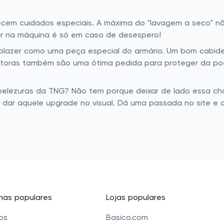
recem cuidados especiais. A máxima do "lavagem a seco" nã
ar na máquina é só em caso de desespero!
azer como uma peça especial do armário. Um bom cabide 
etoras também são uma ótima pedida para proteger da poe
 belezuras da TNG? Não tem porque deixar de lado essa cha
dar aquele upgrade no visual. Dá uma passada no site e 
as populares
Lojas populares
cos
Basico.com