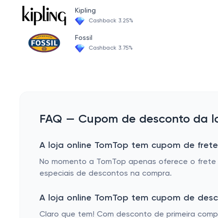
Aparelho de limpeza
Kipling
Cashback 3.25%
Cozinha Eletrônica
Fossil
Cashback 3.75%
FAQ — Cupom de desconto da lo
A loja online TomTop tem cupom de frete
No momento a TomTop apenas oferece o frete g
especiais de descontos na compra.
A loja online TomTop tem cupom de desc
Claro que tem! Com desconto de primeira compra