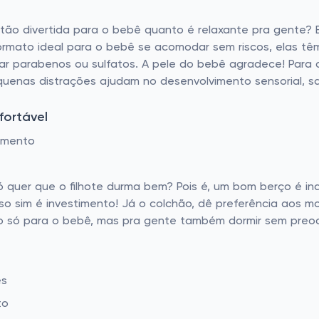
ão divertida para o bebê quanto é relaxante pra gente? E
mato ideal para o bebê se acomodar sem riscos, elas têm 
ar parabenos ou sulfatos. A pele do bebê agradece! Para co
quenas distrações ajudam no desenvolvimento sensorial, s
fortável
imento
ó quer que o filhote durma bem? Pois é, um bom berço é i
o sim é investimento! Já o colchão, dê preferência aos mo
não só para o bebê, mas pra gente também dormir sem pre
es
to