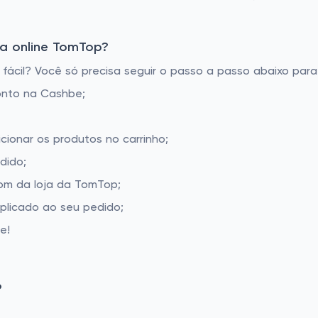
a online TomTop?
cil? Você só precisa seguir o passo a passo abaixo para 
onto na Cashbe;
cionar os produtos no carrinho;
dido;
om da loja da TomTop;
aplicado ao seu pedido;
e!
P