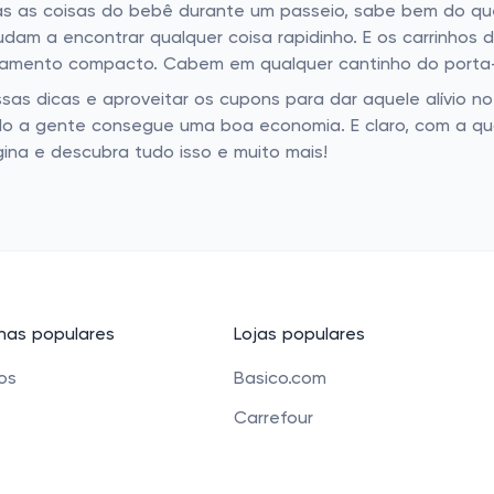
s as coisas do bebê durante um passeio, sabe bem do que
ajudam a encontrar qualquer coisa rapidinho. E os carrinho
hamento compacto. Cabem em qualquer cantinho do porta-m
essas dicas e aproveitar os cupons para dar aquele alívio n
do a gente consegue uma boa economia. E claro, com a qu
ina e descubra tudo isso e muito mais!
as populares
Lojas populares
cos
Basico.com
Carrefour
 beleza
Petz