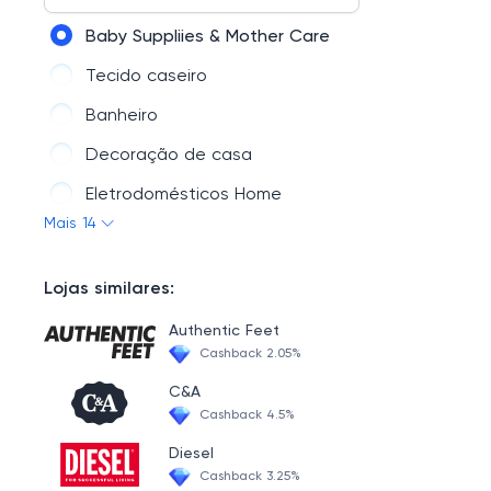
Saúde & Beleza
Baby Suppliies & Mother Care
Acessórios de carro
Tecido caseiro
Esportes e exterior
Banheiro
Vestuário e joalheria
Decoração de casa
Smart Device & Safety
Eletrodomésticos Home
Mais 14
Acessórios para festa
Mobília doméstica
Lojas similares:
Artesanato de resina
Authentic Feet
Luzes e Iluminação
Cashback 2.05%
Cozinha, jantar e bar
C&A
Cashback 4.5%
Jardinagem
Diesel
Suprimentos para animais de estimação
Cashback 3.25%