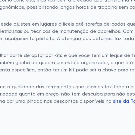
s como concreto, mas também a precisão que transforma tr
gonômicos, possibilitando longas horas de trabalho sem c
esde ajustes em lugares difíceis até tarefas delicadas q
 eletricistas ou técnicos de manutenção de aparelhos. Co
acabamento perfeito. A atenção aos detalhes faz toda 
hor parte de optar por kits é que você tem um leque de f
mbém ganha de quebra um estojo organizador, o que é óti
enta específica, então ter um kit pode ser a chave para 
e a qualidade das ferramentas que usamos faz toda a dif
variedade quanto em preço, não tem desculpa para não est
ena dar uma olhada nos descontos disponíveis no
site da 