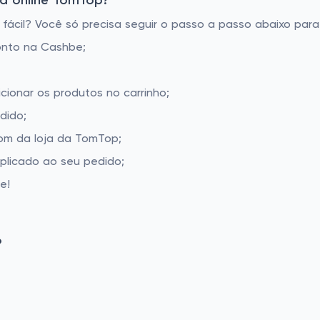
a online TomTop?
cil? Você só precisa seguir o passo a passo abaixo para 
onto na Cashbe;
cionar os produtos no carrinho;
dido;
om da loja da TomTop;
aplicado ao seu pedido;
e!
P