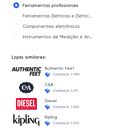
Saúde & Beleza
Ferramentas profissionais
Acessórios de carro
Ferramentas Elétricas e Elétricas
Esportes e exterior
Componentes eletrônicos
Vestuário e joalheria
Instrumentos de Medição e Análise
Smart Device & Safety
Lojas similares:
Authentic Feet
Cashback 2.05%
C&A
Cashback 4.5%
Diesel
Cashback 3.25%
Kipling
Cashback 3.25%