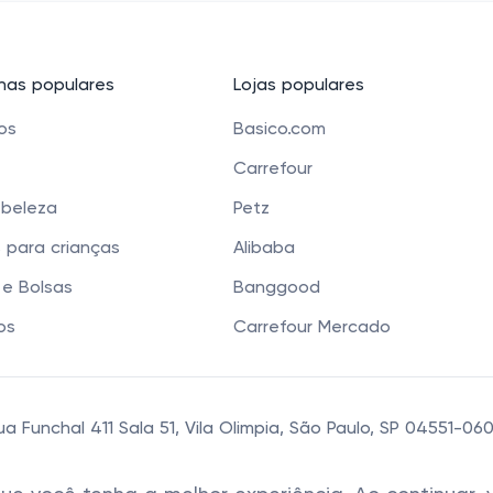
as populares
Lojas populares
cos
Basico.com
Carrefour
 beleza
Petz
 para crianças
Alibaba
e Bolsas
Banggood
os
Carrefour Mercado
 Funchal 411 Sala 51, Vila Olimpia, São Paulo, SP 04551-0