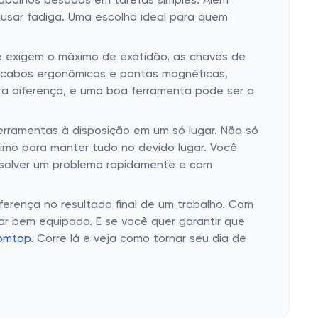
abalhos pesados em tarefas simples. Além
ausar fadiga. Uma escolha ideal para quem
ue exigem o máximo de exatidão, as chaves de
m cabos ergonômicos e pontas magnéticas,
a diferença, e uma boa ferramenta pode ser a
erramentas à disposição em um só lugar. Não só
mo para manter tudo no devido lugar. Você
resolver um problema rapidamente e com
erença no resultado final de um trabalho. Com
ar bem equipado. E se você quer garantir que
Tomtop
. Corre lá e veja como tornar seu dia de