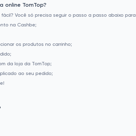
a online TomTop?
cil? Você só precisa seguir o passo a passo abaixo para 
onto na Cashbe;
cionar os produtos no carrinho;
dido;
om da loja da TomTop;
aplicado ao seu pedido;
e!
P