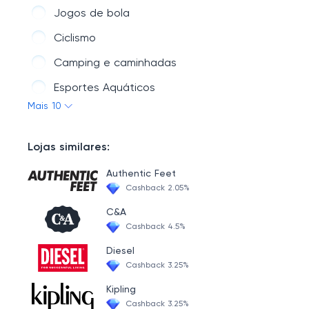
Celulares e Acessórios
Jogos de bola
Saúde & Beleza
Ciclismo
Acessórios de carro
Camping e caminhadas
Vestuário e joalheria
Esportes Aquáticos
Mais 10
Smart Device & Safety
Esportes e construção de corpo
Fornecimento de viagem
Lojas similares:
Recreação ao ar livre
Authentic Feet
Caçando
Cashback 2.05%
Esportes de inverno
C&A
Cashback 4.5%
Diesel
Cashback 3.25%
Kipling
Cashback 3.25%