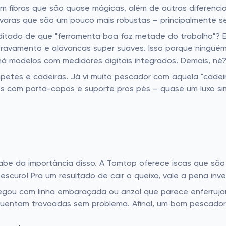
om fibras que são quase mágicas, além de outras diferencia
varas que são um pouco mais robustas – principalmente s
e ditado de que "ferramenta boa faz metade do trabalho"? E
-travamento e alavancas super suaves. Isso porque ningué
há modelos com medidores digitais integrados. Demais, né
petes e cadeiras. Já vi muito pescador com aquela "cadeir
los com porta-copos e suporte pros pés – quase um luxo s
a
s sabe da importância disso. A Tomtop oferece iscas que sã
escuro! Pra um resultado de cair o queixo, vale a pena inve
gou com linha embaraçada ou anzol que parece enferrujar s
 aguentam trovoadas sem problema. Afinal, um bom pescado