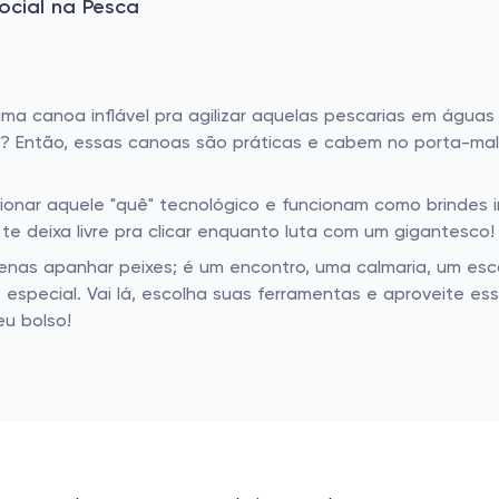
ocial na Pesca
uma canoa inflável pra agilizar aquelas pescarias em água
? Então, essas canoas são práticas e cabem no porta-mala
onar aquele "quê" tecnológico e funcionam como brindes in
 te deixa livre pra clicar enquanto luta com um gigantesco!
penas apanhar peixes; é um encontro, uma calmaria, um e
especial. Vai lá, escolha suas ferramentas e aproveite e
u bolso!