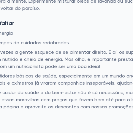
a a mente. Experimente misturar óleos de lavanda ou eucal
oltar do paraíso.
altar
nergia
empos de cuidados redobrados
s vezes a gente esquece de se alimentar direito. E aí, os 
utrido e cheio de energia. Mas olha, é importante presta
om um nutricionista pode ser uma boa ideia!
dores básicos de saúde, especialmente em um mundo ond
s e oxímetros já viraram companhias inseparáveis, ajuda
ue cuidar da saúde e do bem-estar não é só necessário, 
s essas maravilhas com preços que fazem bem até para o 
ssa página e aproveite os descontos com nossas promoções