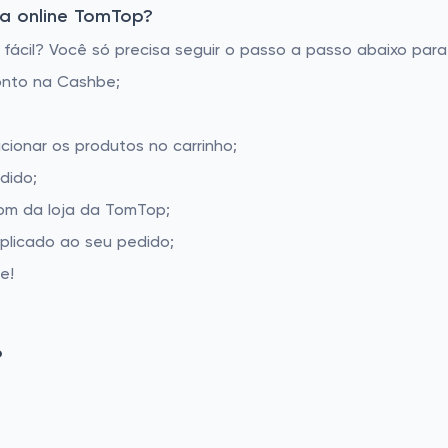
a online TomTop?
cil? Você só precisa seguir o passo a passo abaixo para 
onto na Cashbe;
cionar os produtos no carrinho;
dido;
om da loja da TomTop;
aplicado ao seu pedido;
e!
P