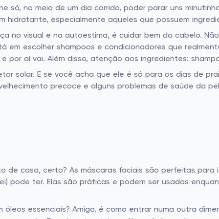
só, no meio de um dia corrido, poder parar uns minutinho
m hidratante, especialmente aqueles que possuem ingredie
ça no visual e na autoestima, é cuidar bem do cabelo. Nã
tá em escolher shampoos e condicionadores que realmente
s, e por aí vai. Além disso, atenção aos ingredientes: sha
or solar. E se você acha que ele é só para os dias de praia
nvelhecimento precoce e alguns problemas de saúde da pele.
de casa, certo? As máscaras faciais são perfeitas para 
ei) pode ter. Elas são práticas e podem ser usadas enquan
óleos essenciais? Amigo, é como entrar numa outra dimen