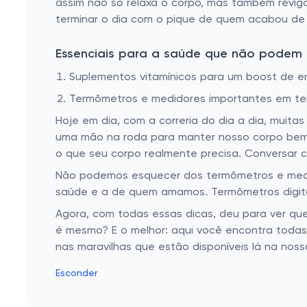
assim não só relaxa o corpo, mas também revigor
terminar o dia com o pique de quem acabou de v
Essenciais para a saúde que não podem f
Suplementos vitamínicos para um boost de e
Termômetros e medidores importantes em t
Hoje em dia, com a correria do dia a dia, muita
uma mão na roda para manter nosso corpo bem n
o que seu corpo realmente precisa. Conversar c
Não podemos esquecer dos termômetros e medi
saúde e a de quem amamos. Termômetros digitai
Agora, com todas essas dicas, deu para ver q
é mesmo? E o melhor: aqui você encontra toda
nas maravilhas que estão disponíveis lá na no
Esconder