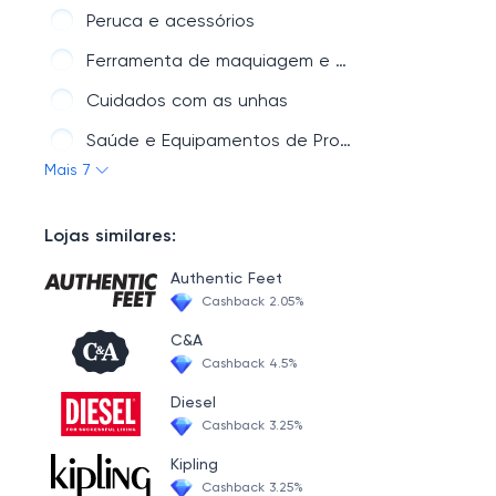
Celulares e Acessórios
Peruca e acessórios
Acessórios de carro
Ferramenta de maquiagem e acessórios
Esportes e exterior
Cuidados com as unhas
Vestuário e joalheria
Saúde e Equipamentos de Proteção
Mais 7
Smart Device & Safety
Higiene bucal
Cuidado capilar
Lojas similares:
Authentic Feet
Cashback 2.05%
C&A
Cashback 4.5%
Diesel
Cashback 3.25%
Kipling
Cashback 3.25%