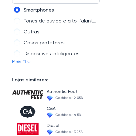
Saúde & Beleza
Smartphones
Acessórios de carro
Fones de ouvido e alto-falantes
Esportes e exterior
Outras
Vestuário e joalheria
Casos protetores
Smart Device & Safety
Dispositivos inteligentes
Mais 11
Baterias e Powerbank
Montantes e titulares
Lojas similares:
Ferramentas DIY
Authentic Feet
Filme de capa
Cashback 2.05%
Cabos e carregadores
C&A
Cashback 4.5%
Acessórios para iPhone
Diesel
Cashback 3.25%