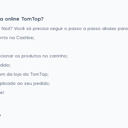
a online TomTop?
cil? Você só precisa seguir o passo a passo abaixo para 
onto na Cashbe;
cionar os produtos no carrinho;
dido;
om da loja da TomTop;
aplicado ao seu pedido;
e!
P