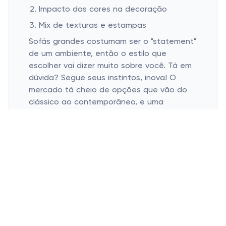
Impacto das cores na decoração
Mix de texturas e estampas
Sofás grandes costumam ser o "statement"
de um ambiente, então o estilo que
escolher vai dizer muito sobre você. Tá em
dúvida? Segue seus instintos, inova! O
mercado tá cheio de opções que vão do
clássico ao contemporâneo, e uma
olhadinha por aí traz muitas inspirações.
As cores exercem um papel fundamental.
Talvez trazer um pouco de cor ao ambiente
possa deixá-lo mais vivo, mas cuidado, pois
um tom muito chamativo pode perder a
graça rápido. No entanto, peças neutras
podem ter toques coloridos por meio de
almofadas e mantas que fazem a
diferença.