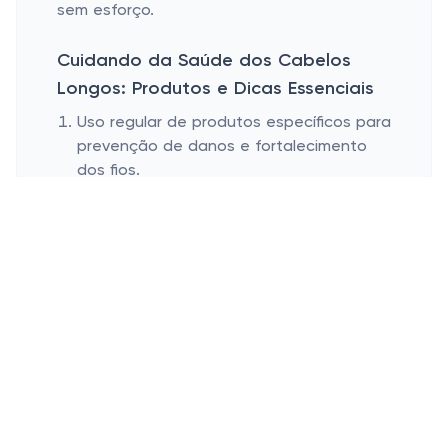
sem esforço.
Cuidando da Saúde dos Cabelos
Longos: Produtos e Dicas Essenciais
Uso regular de produtos específicos para
prevenção de danos e fortalecimento
dos fios.
Dicas de rotina de cuidados para manter
o brilho e a vitalidade.
Pensa rápido: você está abastecido(a) dos
produtos certos para manter seus cabelos
longos? Pode parecer um desafio, mas com
um bom shampoo e condicionador, além de
máscaras de hidratação, você consegue
manter os fios sempre impecáveis. Os olhos
de argan ou coco são ótimas pedidas para
selar as pontas e evitar aquele frizz