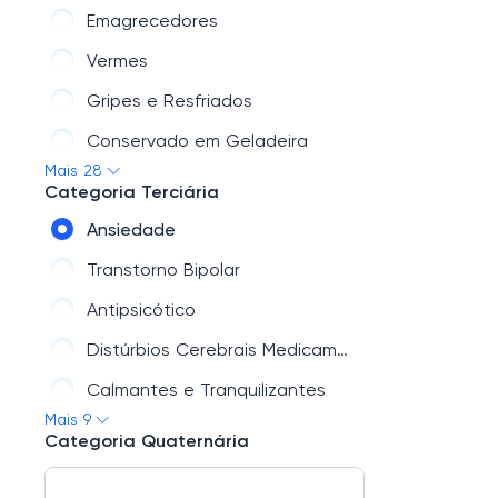
Emagrecedores
Vermes
Gripes e Resfriados
Conservado em Geladeira
Mais 28
Dor e Contusão
Categoria Terciária
Ouvido
Ansiedade
Micoses/Calos/Verrugas
Transtorno Bipolar
Homeopatia
Antipsicótico
Gastrointestinais
Distúrbios Cerebrais Medicamentos
Pare de Fumar
Calmantes e Tranquilizantes
Mais 9
Medicamentos > Especiais
Convulsão e Epilepsia
Categoria Quaternária
Saúde do Homem
Depressão Medicamentos