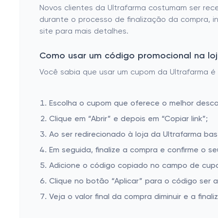
Sabonete - Barra Dermocosmeticos Rosto
Novos clientes da Ultrafarma costumam ser re
Shampoo Dermocosmeticos
durante o processo de finalização da compra, in
site para mais detalhes.
Como usar um código promocional na loja
Você sabia que usar um cupom da Ultrafarma é m
Escolha o cupom que oferece o melhor desc
Clique em “Abrir” e depois em “Copiar link”;
Ao ser redirecionado à loja da Ultrafarma bas
Em seguida, finalize a compra e confirme o se
Adicione o código copiado no campo de cupo
Clique no botão “Aplicar” para o código ser 
Veja o valor final da compra diminuir e a finaliz