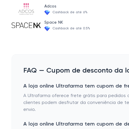
Protetor/Bloqueador Solar
Adcos
Diabetes
Cashback de até 6%
Desodorante Roll On Dermocosmeticos Corpo
Circulação
Space NK
Bloqueador/Protetor Solar Facial
Cashback de até 0.5%
Protetor/Bloqueador solar infantil
Loção/Óleo/Creme/Gel/Hidratante/Esfoliante/Spray
Antiacne
Protetor Labial
FAQ — Cupom de desconto da loj
Sabonete - Líquido Dermocosmeticos Corpo e Rosto
A loja online Ultrafarma tem cupom de fr
Sabonete - Barra Dermocosmeticos Corpo
A Ultrafarma oferece frete grátis para pedido
Antiidade
clientes podem desfrutar da conveniência de te
Condicionador Dermocosmeticos
envio.
Sabonete - Líquido Corpo
A loja online Ultrafarma tem cupom de 