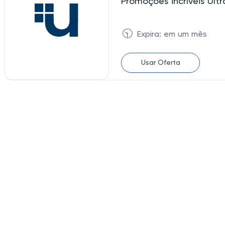
Promoções incríveis Ult
🕥
Expira: em um mês
Usar Oferta