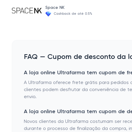
Desodorante Roll On Dermocosmeticos Corpo
Space NK
Bloqueador/Protetor Solar Facial
Cashback de até 0.5%
Protetor/Bloqueador solar infantil
Loção/Óleo/Creme/Gel/Hidratante/Esfoliante/Spray
Antiacne
Protetor Labial
FAQ — Cupom de desconto da loj
Sabonete - Líquido Dermocosmeticos Corpo e Rosto
A loja online Ultrafarma tem cupom de fr
Sabonete - Barra Dermocosmeticos Corpo
A Ultrafarma oferece frete grátis para pedido
Antiidade
clientes podem desfrutar da conveniência de te
Condicionador Dermocosmeticos
envio.
Sabonete - Líquido Corpo
A loja online Ultrafarma tem cupom de 
Sabonete - Barra Dermocosmeticos Rosto
Novos clientes da Ultrafarma costumam ser re
Shampoo Dermocosmeticos
durante o processo de finalização da compra, in