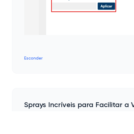
Esconder
Sprays Incríveis para Facilitar a 
Você já pensou em como um simples spray pode t
em São Paulo, você atrasado e o cabelo indomáv
te salva de ficar sem se sentir fresco o dia in