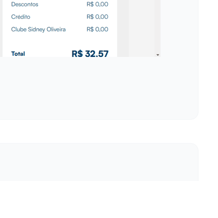
é mais divertidos? Imagine só: manhã, trânsito
as horas. Ou talvez seja um perfume spray que
do o tempo é curto e as tarefas são muitas.