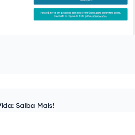
Vida: Saiba Mais!
ornar muitos aspectos do seu dia a dia mais práticos e at
el. Um spray de fixação rápida é o seu melhor amigo ness
teiro. Esses pequenos frascos são verdadeiros aliados quan