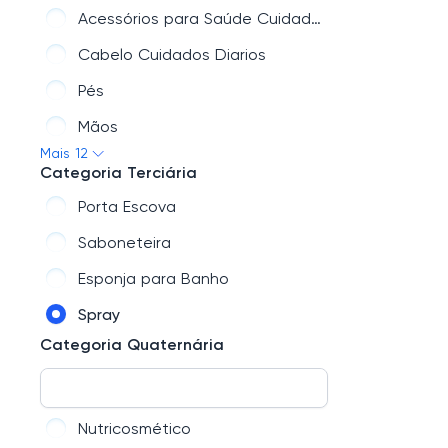
Acessórios para Saúde Cuidados Diarios
Cabelo Cuidados Diarios
Pés
Mãos
Mais 12
Rosto Cuidados Diarios
Categoria Terciária
Corpo Cuidados Diarios
Porta Escova
Higiene Oral
Saboneteira
Cuidados com o Sol
Esponja para Banho
Acessórios - Aparelhos
Spray
Corpo e Rosto
Categoria Quaternária
Higiene Íntima/Pessoal Cuidados Diarios
Nutricosmético