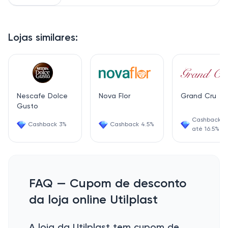
Lojas similares:
Nescafe Dolce
Nova Flor
Grand Cru
Gusto
Cashback d
Cashback 3%
Cashback 4.5%
até 16.5%
FAQ — Cupom de desconto
da loja online Utilplast
A loja da Utilplast tem cupom de