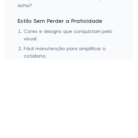
acha?
Estilo Sem Perder a Praticidade
Cores e designs que conquistam pelo
visual.
Fácil manutenção para simplificar o
cotidiano.
Outro benefício dos copos de acrílico é
que eles normalmente vêm em uma
variedade incrível de cores e formas. Essa
diversidade permite personalizar sua mesa
e dar um toque alegre ao ambiente - tudo
isso sem sair da segurança do material.
Quem não adora um pouco de cor e
criatividade na decoração?
E quer saber da melhor parte? A
manutenção é super simples. Nada de