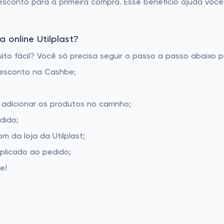
esconto para a primeira compra. Esse benefício ajuda você
 online Utilplast?
to fácil? Você só precisa seguir o passo a passo abaixo p
desconto na Cashbe;
 adicionar os produtos no carrinho;
dido;
 da loja da Utilplast;
aplicado ao pedido;
e!
t