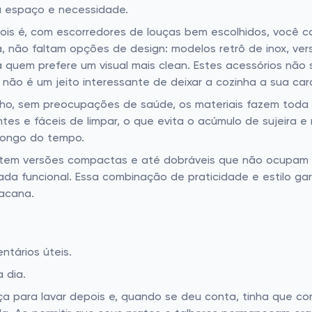
 espaço e necessidade.
 Pois é, com escorredores de louças bem escolhidos, você 
não faltam opções de design: modelos retrô de inox, vers
ara quem prefere um visual mais clean. Estes acessórios nã
 não é um jeito interessante de deixar a cozinha a sua car
ho, sem preocupações de saúde, os materiais fazem toda a 
entes e fáceis de limpar, o que evita o acúmulo de sujeira 
 longo do tempo.
stem versões compactas e até dobráveis que não ocupam 
da funcional. Essa combinação de praticidade e estilo ga
bacana.
tários úteis.
 dia.
ça para lavar depois e, quando se deu conta, tinha que co