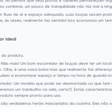
a. Ao permitir que seus pratos e talheres permaneçam o
s combinar, um pouco de tranquilidade não faz mal a ning
 fluxo de ar e espaço adequado, suas louças secam prat
que, às vezes, realmente faz sentido! Isso economiza um t
or Ideal
 do produto.
 Não mais! Um bom escorredor de louças deve ter um local
m. Olha, é uma coisa boba mas que realmente faz diferenç
ajudam a economizar espaço e tempo na hora de guardá-lo
rredor. Um modelo que pode ser desmontado ou que tem um
queremos um trambolho na vida, certo?). Estas característic
produto sempre pronto para uso.
 são verdadeiros heróis mascarados da cozinha. Eles não 
ais de paz pro nosso dia a dia. Agora, fala aí: não é bo