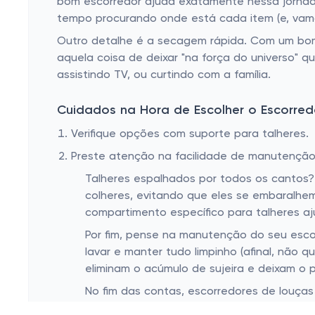
bom escorredor ajuda exatamente nessa jornad
tempo procurando onde está cada item (e, vamo
Outro detalhe é a secagem rápida. Com um bom
aquela coisa de deixar "na força do universo" 
assistindo TV, ou curtindo com a família.
Cuidados na Hora de Escolher o Escorred
Verifique opções com suporte para talheres.
Preste atenção na facilidade de manutenção
Talheres espalhados por todos os cantos?
colheres, evitando que eles se embaralhe
compartimento específico para talheres 
Por fim, pense na manutenção do seu esco
lavar e manter tudo limpinho (afinal, não 
eliminam o acúmulo de sujeira e deixam o 
No fim das contas, escorredores de louças
cansativo, como também trazem um pouco m