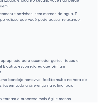
rganizados enquanto secam, você não perde
uém).
icamente sozinhas, sem marcas de água. É
empo valioso que você pode passar relaxando,
 apropriado para acomodar garfos, facas e
a! E outra, escorredores que têm um
s.
a bandeja removível facilita muito na hora de
as fazem toda a diferença na rotina, pois
só tornam o processo mais ágil e menos
m dar aquela olhada na variedade de