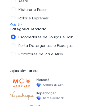
Assar
Misturar e Pesar
Ralar e Espremer
Mais 8
Cozinhar
Categoria Terciária
Cortar e Fatiar
Escorredores de Louças e Talheres
Temperar
Porta Detergentes e Esponjas
Protetores de Pia e Afins
Lojas similares:
Mercafé
Cashback 2.6%
Kopenhagen
Sem Cashback