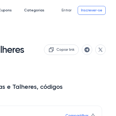
Cupons
Categorias
Entrar
Inscrever-se
lheres
Copiar link
s e Talheres, códigos
Compartilhar