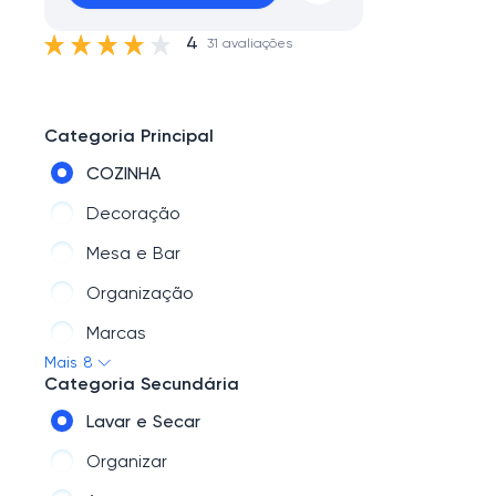
4
31 avaliações
Categoria Principal
COZINHA
Decoração
Mesa e Bar
Organização
Marcas
Mais 8
Banheiro
Categoria Secundária
Lavanderia
Lavar e Secar
Eletroportáteis
Organizar