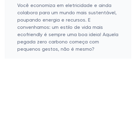
Você economiza em eletricidade e ainda
colabora para um mundo mais sustentável,
poupando energia e recursos. E
convenhamos: um estilo de vida mais
ecofriendly é sempre uma boa ideia! Aquela
pegada zero carbono começa com
pequenos gestos, não é mesmo?
Escolhendo o espremedor certo para
suas necessidades
Variedade de modelos e materiais
Facilidade de armazenamento
Limpeza e manutenção
Os espremedores são encontrados em
modelos que vão dos mais tradicionais, em
ferro ou aço inox, aos modernos de
plástico resistente e com cores incríveis.