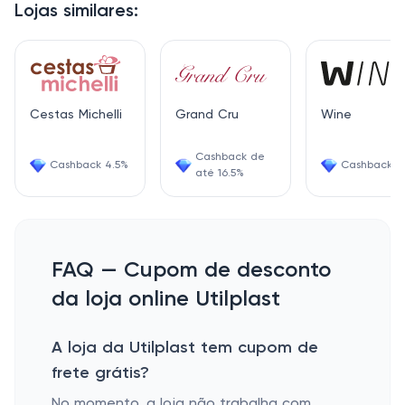
Lojas similares:
Cestas Michelli
Grand Cru
Wine
Cashback de
Cashback 4.5%
Cashback 6
até 16.5%
FAQ — Cupom de desconto
da loja online Utilplast
A loja da Utilplast tem cupom de
frete grátis?
No momento, a loja não trabalha com