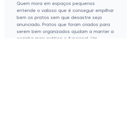
Quem mora em espaços pequenos
entende o valioso que é conseguir empilhar
bem os pratos sem que desastre seja
anunciado. Pratos que foram criados para
serem bem organizados ajudam a manter a
cozinha mais prática e funcional. Um
simples jogo de pratos empilhado em paz
já é metade do caminho andado para dias
mais tranquilos em casa (especialmente se
a visita resolver chegar sem aviso prévio!).
Já se você for do time que prefere a
rapidez e praticidade, investir em pratos
que possam ir ao micro-ondas e à lava-
louças é um tiro certeiro. Dá para aquecer
a comida na hora certa ou deixar de lado
aquela preguiça de lavar peça por peça.
Que beleza, hein? Daqueles investimentos
que valem cada centavo.