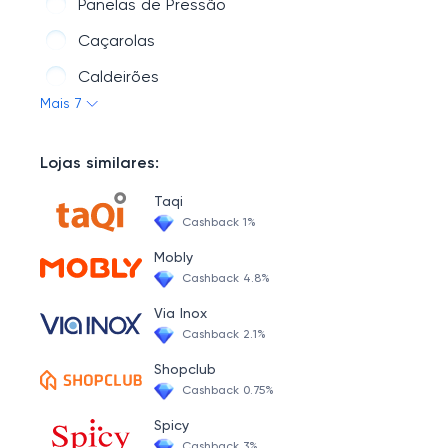
Panelas de Pressão
Caçarolas
Caldeirões
Mais 7
Panelas
Frigideiras
Lojas similares:
Taqi
Cashback 1%
Mobly
Cashback 4.8%
Via Inox
Cashback 2.1%
Shopclub
Cashback 0.75%
Spicy
Cashback 3%