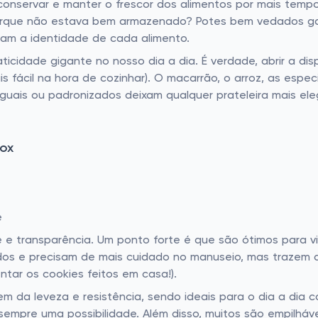
 conservar e manter o frescor dos alimentos por mais tempo
orque não estava bem armazenado? Potes bem vedados ga
vam a identidade de cada alimento.
icidade gigante no nosso dia a dia. É verdade, abrir a di
fácil na hora de cozinhar). O macarrão, o arroz, as especia
uais ou padronizados deixam qualquer prateleira mais ele
nox
e
 e transparência. Um ponto forte é que são ótimos para vi
dos e precisam de mais cuidado no manuseio, mas trazem 
ntar os cookies feitos em casa!).
m da leveza e resistência, sendo ideais para o dia a dia cor
sempre uma possibilidade. Além disso, muitos são empilh