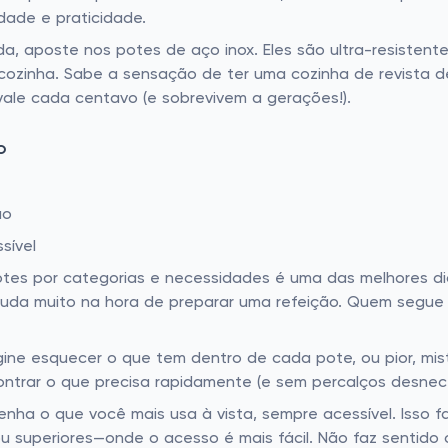
dade e praticidade.
, aposte nos potes de aço inox. Eles são ultra-resistent
cozinha. Sabe a sensação de ter uma cozinha de revista 
ale cada centavo (e sobrevivem a gerações!).
o
ão
sível
tes por categorias e necessidades é uma das melhores di
 ajuda muito na hora de preparar uma refeição. Quem segue
agine esquecer o que tem dentro de cada pote, ou pior, mi
ntrar o que precisa rapidamente (e sem percalços desnece
ntenha o que você mais usa à vista, sempre acessível. Isso
 ou superiores—onde o acesso é mais fácil. Não faz sentido 