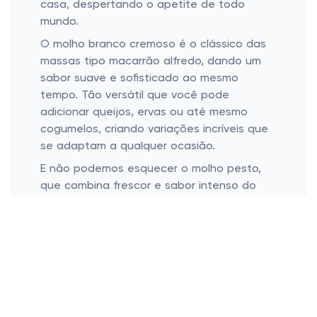
casa, despertando o apetite de todo
mundo.
O molho branco cremoso é o clássico das
massas tipo macarrão alfredo, dando um
sabor suave e sofisticado ao mesmo
tempo. Tão versátil que você pode
adicionar queijos, ervas ou até mesmo
cogumelos, criando variações incríveis que
se adaptam a qualquer ocasião.
E não podemos esquecer o molho pesto,
que combina frescor e sabor intenso do
manjericão, alho, pinhão e azeite. Ideal para
dias quentes, ele transforma rapidamente
massas frias, saladas ou até em uma
bruschetta deliciosa. Seu aroma
inconfundível traz aquele ar de “gourmet”
que a gente tanto gosta de impressionar
nas visitas.