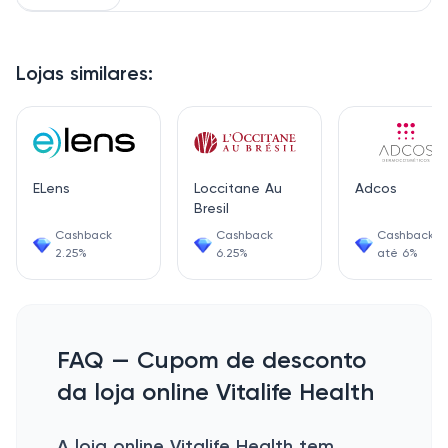
Lojas similares:
ELens
Loccitane Au
Adcos
Bresil
Cashback
Cashback
Cashback d
2.25%
6.25%
até 6%
FAQ — Cupom de desconto
da loja online Vitalife Health
A loja online Vitalife Health tem