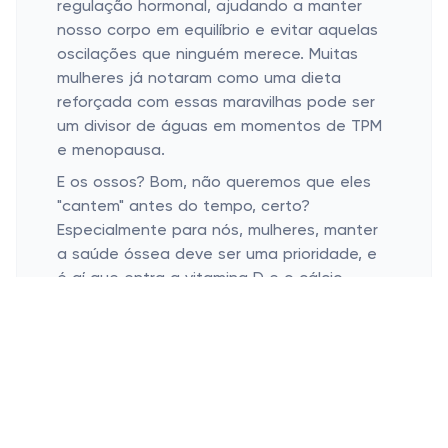
regulação hormonal, ajudando a manter
nosso corpo em equilíbrio e evitar aquelas
oscilações que ninguém merece. Muitas
mulheres já notaram como uma dieta
reforçada com essas maravilhas pode ser
um divisor de águas em momentos de TPM
e menopausa.
E os ossos? Bom, não queremos que eles
"cantem" antes do tempo, certo?
Especialmente para nós, mulheres, manter
a saúde óssea deve ser uma prioridade, e
é aí que entra a vitamina D e o cálcio.
Imagine-os como little superheroes,
protegendo seus ossos e garantindo que
você continue levantando aqueles
pesinhos na academia ou, pelo menos,
mantendo-se de pé ao dançar frevo ou
samba, sem preocupações!