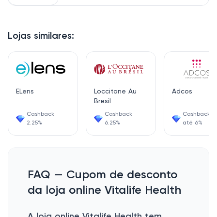
Lojas similares:
ELens
Loccitane Au
Adcos
Bresil
Cashback
Cashback
Cashback d
2.25%
6.25%
até 6%
FAQ — Cupom de desconto
da loja online Vitalife Health
A loja online Vitalife Health tem