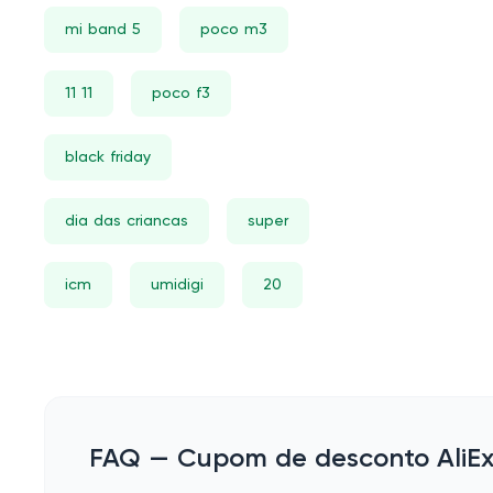
mi band 5
poco m3
11 11
poco f3
black friday
dia das criancas
super
icm
umidigi
20
FAQ — Cupom de desconto AliEx