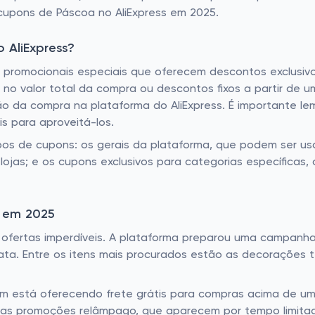
cupons de Páscoa no AliExpress em 2025.
AliExpress?
 promocionais especiais que oferecem descontos exclusivo
 valor total da compra ou descontos fixos a partir de um 
ação da compra na plataforma do AliExpress. É importante l
is para aproveitá-los.
tipos de cupons: os gerais da plataforma, que podem ser us
lojas; e os cupons exclusivos para categorias específicas
s em 2025
e ofertas imperdíveis. A plataforma preparou uma campan
ta. Entre os itens mais procurados estão as decorações tem
m está oferecendo frete grátis para compras acima de um 
ho nas promoções relâmpago, que aparecem por tempo limi