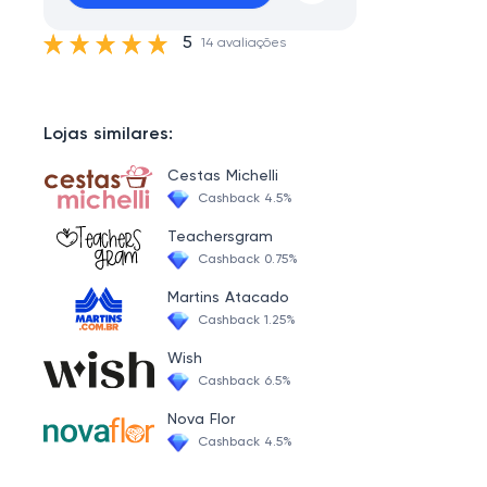
5
14 avaliações
Lojas similares:
Cestas Michelli
Cashback 4.5%
Teachersgram
Cashback 0.75%
Martins Atacado
Cashback 1.25%
Wish
Cashback 6.5%
Nova Flor
Cashback 4.5%