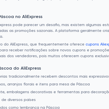
áscoa no AliExpress
press pode parecer um desafio, mas existem algumas estrat
cadas as promoções sazonais. A plataforma geralmente cri
a.
vo do AliExpress, que frequentemente oferece
cupons Aliex
 para receber notificações sobre novos cupons e promoçõe
uais dos vendedores, pois muitos oferecem cupons exclusivo
scoa do AliExpress
orias tradicionalmente recebem descontos mais expressivo
os, arranjos florais e itens para mesa de Páscoa
olate, embalagens decorativas e ferramentas para decoraç
 de diversos países
dados como lembrança na Páscoa