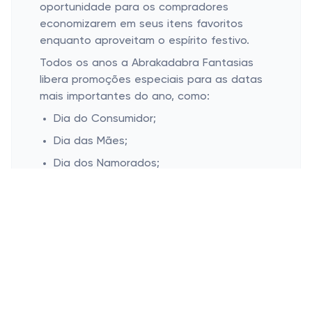
oportunidade para os compradores
economizarem em seus itens favoritos
enquanto aproveitam o espírito festivo.
Todos os anos a Abrakadabra Fantasias
libera promoções especiais para as datas
mais importantes do ano, como:
Dia do Consumidor;
Dia das Mães;
Dia dos Namorados;
Dia dos Pais;
Dia das Crianças;
Black Friday;
Cyber monday;
Natal.
Esconder