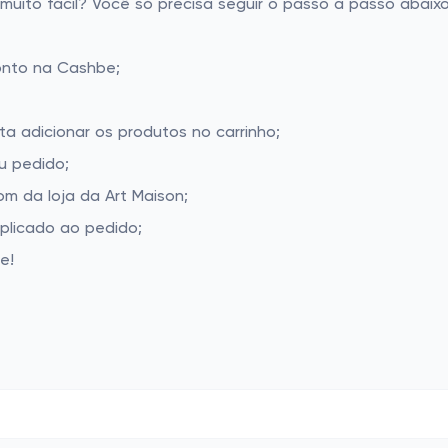
uito fácil? Você só precisa seguir o passo a passo abaixo
onto na Cashbe;
ta adicionar os produtos no carrinho;
u pedido;
m da loja da Art Maison;
aplicado ao pedido;
e!