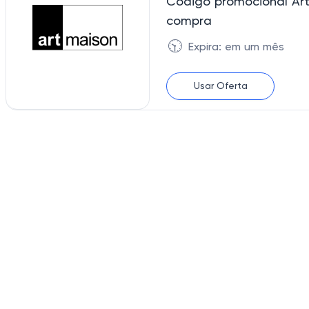
Código promocional Ar
compra
🕥
Expira: em um mês
Usar Oferta