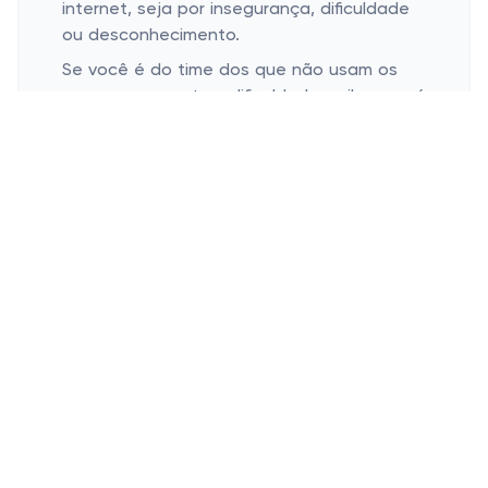
internet, seja por insegurança, dificuldade
ou desconhecimento.
Se você é do time dos que não usam os
cupons porque tem dificuldade, saiba que é
muito fácil e seguro.
Confira:
Para começar, é preciso que você tenha
um cadastro ativo no site da Zattini. Caso
você não tenha, entre no site neste link e
realize a sua inscrição. O site irá pedir seus
dados pessoais básicos, como nome, CPF,
telefone para contato, CEP e correio
eletrônico, que também recebe alertas
sobre novas promoções e ofertas todos os
dias. Preencha os campos de acordo com
o que for pedido e pronto, seu cadastro
está feito.