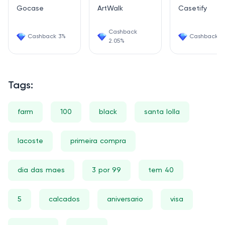
Gocase
ArtWalk
Casetify
Cashback
Cashback 3%
Cashback 1.
2.05%
Tags:
farm
100
black
santa lolla
lacoste
primeira compra
dia das maes
3 por 99
tem 40
5
calcados
aniversario
visa