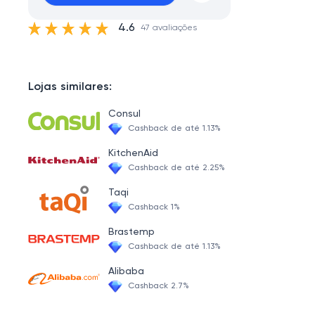
4.6
47 avaliações
Lojas similares:
Consul
Cashback de até 1.13%
KitchenAid
Cashback de até 2.25%
Taqi
Cashback 1%
Brastemp
Cashback de até 1.13%
Alibaba
Cashback 2.7%