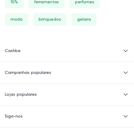
10%
ferramentas
perfumes
moda
brinquedos
gelaira
Cashbe
Política de Privacidade
Campanhas populares
Termos de Uso
Quem Somos
Eletrônicos
Lojas populares
Roupas
Saúde e beleza
Basico.com
Produtos para crianças
Siga-nos
Carrefour
Sapatos e Bolsas
Petz
E-mail