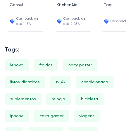
Consul
KitchenAid
Taqi
Cashback de
Cashback de
Cashback 1
até 1.13%
até 2.25%
Tags:
lenovo
fraldas
harry potter
livros didaticos
tv 4k
condicionado
suplementos
relogio
bicicleta
iphone
caira gamer
viagens