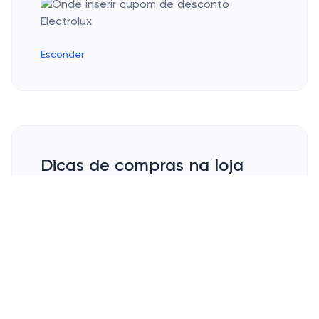
Esconder
Dicas de compras na loja
online Electrolux
Não deixe passar as excelentes
oportunidades de adquirir produtos de alta
qualidade e economizar dinheiro em suas
compras na loja online Electrolux.
Preparamos dicas de como utilizar um
cupom de desconto Electrolux para