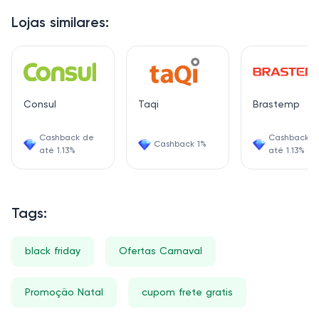
Lojas similares:
Consul
Taqi
Brastemp
Cashback de
Cashback d
Cashback 1%
até 1.13%
até 1.13%
Tags:
black friday
Ofertas Carnaval
Promoção Natal
cupom frete gratis