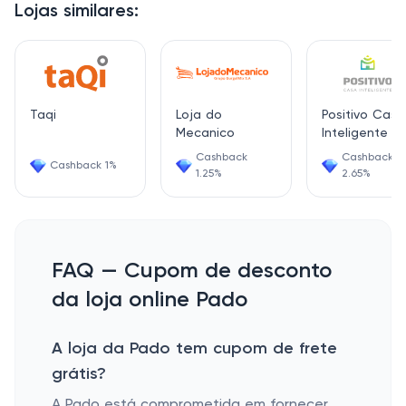
Lojas similares:
Taqi
Loja do
Positivo Casa
Mecanico
Inteligente
Cashback
Cashback
Cashback 1%
1.25%
2.65%
FAQ — Cupom de desconto
da loja online Pado
A loja da Pado tem cupom de frete
grátis?
A Pado está comprometida em fornecer