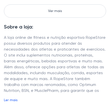
Ver mais
Sobre a loja:
A loja online de fitness e nutrição esportiva RopeStore
possui diversos produtos para atender às
necessidades dos atletas e praticantes de exercícios.
O site inclui suplementos nutricionais, proteínas,
barras energéticas, bebidas esportivas e muito mais.
Além disso, oferece opções para atletas de todas as
modalidades, incluindo musculação, corrida, esportes
de equipe e muito mais. A RopeStore também
trabalha com marcas renomadas, como Optimum
Nutrition, BSN, e MusclePharm, para garantir que os
atletas encontrem os produtos certos para ajudá-los
Ler mais
a atingir seus objetivos de desempenho. Seja você um
atleta profissional ou um apaixonado por fitness, a loja