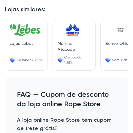
online de fitness e nutrição esportiva RopeStore é o
Lojas similares:
destino certo para ajudá-lo a atingir seus objetivos
de desempenho.
Lojas Lebes
Martins
Bernie Ohls
Atacado
Cashback
Cashback 2.5%
Sem Cashb
1.25%
FAQ — Cupom de desconto
da loja online Rope Store
A loja online Rope Store tem cupom
de frete grátis?