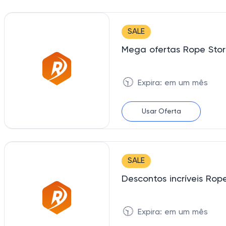
SALE
🕥
Expira: em um mês
Usar Oferta
SALE
Descontos incríveis Rop
🕥
Expira: em um mês