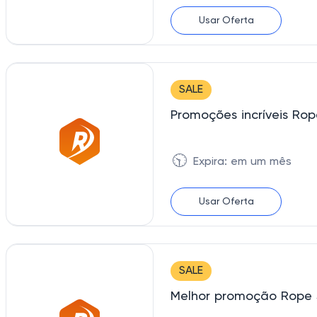
Usar Oferta
SALE
Promoções incríveis Rope
🕥
Expira: em um mês
Usar Oferta
SALE
Melhor promoção Rope 