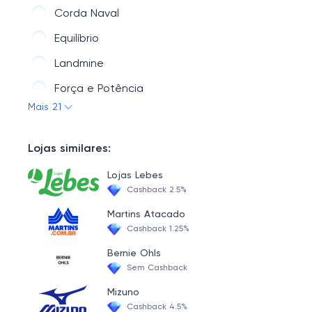
Corda Naval
Equilíbrio
Landmine
Força e Potência
Mais 21
Escada de Agilidade
Colete de Peso
Lojas similares:
Raquete Beach Tennis
Lojas Lebes
Cinto de Tração
Cashback 2.5%
Toning Ball
Martins Atacado
Cashback 1.25%
Elasticos
Bernie Ohls
Fita de Suspensão
Sem Cashback
Medicine Ball
Mizuno
Cashback 4.5%