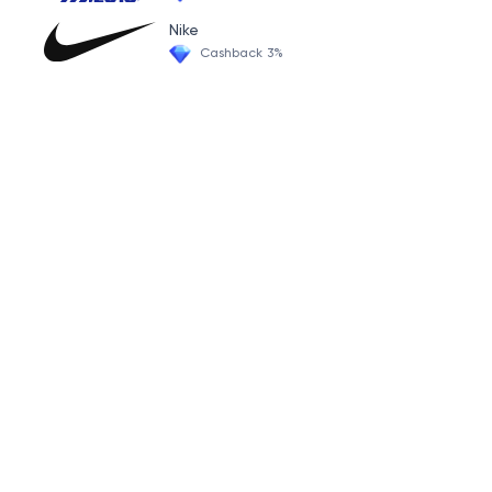
Agilidade e Velocidade
Nike
Mini Cones / Chapéu Chinês
Cashback 3%
Gaiola e Rack
Argola Olimpica
Plataformas Deslizantes
Mini Band
Bosu
Suporte Corda Naval e Correntes