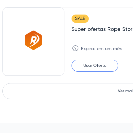
SALE
Super ofertas Rope Sto
🕥
Expira: em um mês
Usar Oferta
Ver mai