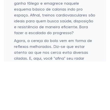
ganha fôlego e emagrece naquele
esquema básico de calorias indo pro
espaço. Afinal, treinos cardiovasculares são
ideais para quem busca saúde, disposição
e resistência de maneira eficiente. Bora
fazer a escalada do progresso?
Agora, a cereja do bolo vem em forma de
reflexos melhorados. Diz-se que estar
atento ao que nos cerca evita diversas
ciladas. E, aqui, você "afina" seu radar
natural! No mais, estas habilidades
elevadas nos ajudam a rolar as bolas
quando elas são jogadas. Espere, estou
falando da vida, não de esportes (risos)!
Definitivamente, os reflexos são parte
crucial do nosso dia a dia.
Como Iniciar Treinos com a Escada