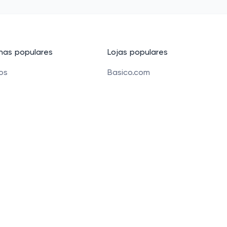
as populares
Lojas populares
cos
Basico.com
Carrefour
 beleza
Petz
 para crianças
Alibaba
e Bolsas
Banggood
os
Carrefour Mercado
 Funchal 411 Sala 51, Vila Olimpia, São Paulo, SP 04551-0