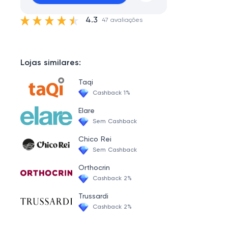
4.3
47 avaliações
Lojas similares:
Taqi
Cashback 1%
Elare
Sem Cashback
Chico Rei
Sem Cashback
Orthocrin
Cashback 2%
Trussardi
Cashback 2%