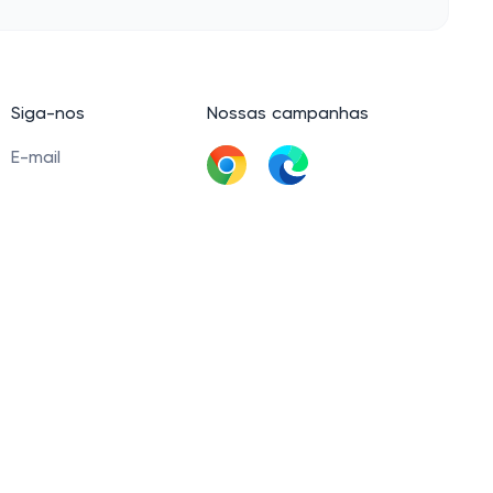
Siga-nos
Nossas campanhas
E-mail
LinkedIn
Baixar extensão
Facebook
60 Tel. +5511945093539 © 2021 — 2026. Cashbe