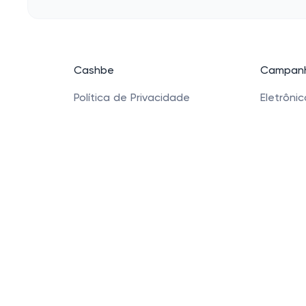
Cashbe
Campanh
Política de Privacidade
Eletrôni
Termos de Uso
Roupas
Quem Somos
Saúde e
Produtos
Sapatos 
Acessóri
Cashbe LTDA - Rua