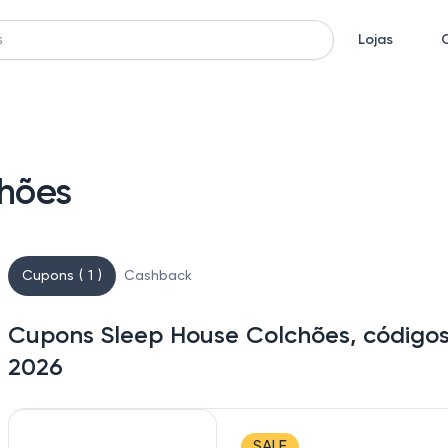
Lojas
hões
Cupons ( 1 )
Cashback
Cupons Sleep House Colchões, códigos
2026
SALE