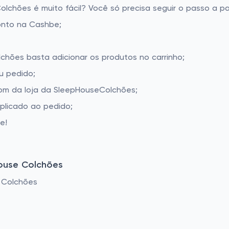
chões é muito fácil? Você só precisa seguir o passo a pa
onto na Cashbe;
chões basta adicionar os produtos no carrinho;
u pedido;
om da loja da SleepHouseColchões;
aplicado ao pedido;
e!
ouse Colchões