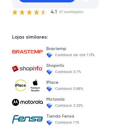
4.1
47 avaliações
Lojas similares:
Brastemp
Cashback de até 1.13%
Shopinfo
Cashback 0.7%
IPlace
Cashback 0.88%
Motorola
Cashback 2.25%
Tienda Fensa
Cashback 1.1%