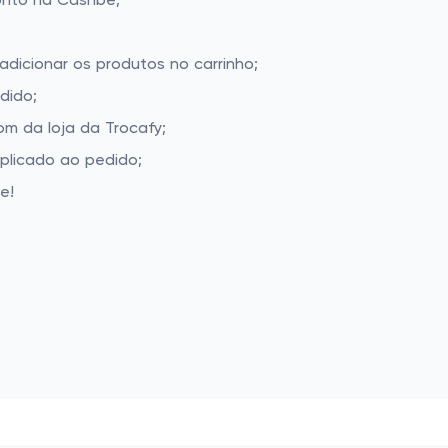
onto na Cashbe;
adicionar os produtos no carrinho;
dido;
m da loja da Trocafy;
aplicado ao pedido;
e!