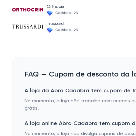
Decore e organize o ambiente com nossas prateleiras
Orthocrin
Cashback 2%
Mesa de Jantar
Trussardi
Guarda Roupa
Cashback 2%
Racks e Painéis
Otimize seu espaço com nosso aparador
FAQ — Cupom de desconto da lo
A loja da Abra Cadabra tem cupom de fr
No momento, a loja não trabalha com cupons qu
grátis.
A loja online Abra Cadabra tem cupom d
No momento, a loja não divulga cupons de des