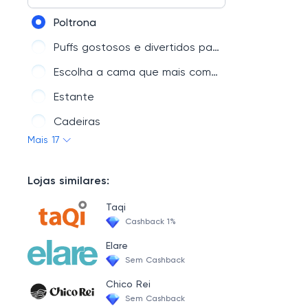
Móveis Infantis
Poltrona
Passeio
Puffs gostosos e divertidos para qualquer ambiente
Kit Quarto Infantil
Escolha a cama que mais combina com você
Acessórios
Estante
Cadeiras
Mais 17
Cômodas
Mesa de Cabeceira
Lojas similares:
Banco e Banquetas
Taqi
Office
Cashback 1%
Conjunto Mesa e Cadeira
Elare
Sem Cashback
Adornos e Objetos Decorativos
Chico Rei
Sofás
Sem Cashback