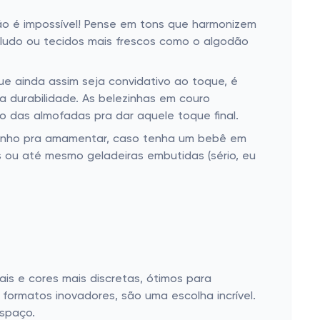
ão é impossível! Pense em tons que harmonizem
ludo ou tecidos mais frescos como o algodão
ue ainda assim seja convidativo ao toque, é
durabilidade. As belezinhas em couro
so das almofadas pra dar aquele toque final.
cantinho pra amamentar, caso tenha um bebê em
s ou até mesmo geladeiras embutidas (sério, eu
ais e cores mais discretas, ótimos para
formatos inovadores, são uma escolha incrível.
espaço.