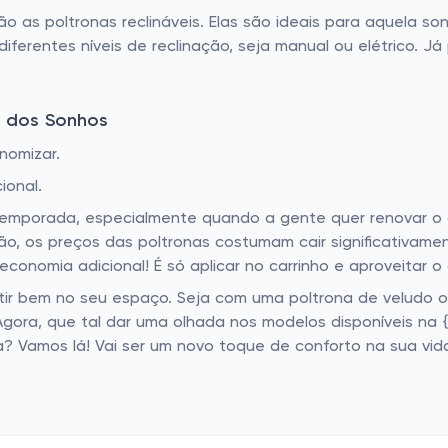
o as poltronas reclináveis. Elas são ideais para aquela s
iferentes níveis de reclinação, seja manual ou elétrico. Já
a dos Sonhos
nomizar.
ional.
temporada, especialmente quando a gente quer renovar o 
o, os preços das poltronas costumam cair significativamente
onomia adicional! É só aplicar no carrinho e aproveitar o
ntir bem no seu espaço. Seja com uma poltrona de veludo 
Agora, que tal dar uma olhada nos modelos disponíveis na 
a? Vamos lá! Vai ser um novo toque de conforto na sua vid