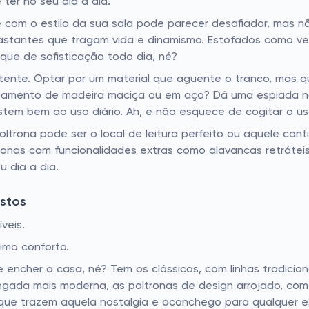
ter no seu dia a dia.
 com o estilo da sua sala pode parecer desafiador, mas n
stantes que tragam vida e dinamismo. Estofados como ve
que de sofisticação todo dia, né?
istente. Optar por um material que aguente o tranco, mas q
bamento de madeira maciça ou em aço? Dá uma espiada na 
sistem bem ao uso diário. Ah, e não esquece de cogitar o u
 poltrona pode ser o local de leitura perfeito ou aquele 
tronas com funcionalidades extras como alavancas retrátei
u dia a dia.
stos
veis.
imo conforto.
 encher a casa, né? Tem os clássicos, com linhas tradicion
gada mais moderna, as poltronas de design arrojado, com 
que trazem aquela nostalgia e aconchego para qualquer 