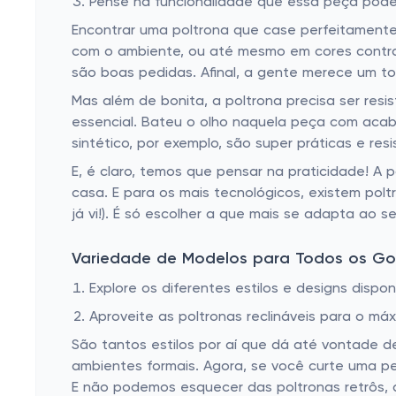
Pense na funcionalidade que essa peça pode 
Encontrar uma poltrona que case perfeitamente
com o ambiente, ou até mesmo em cores contra
são boas pedidas. Afinal, a gente merece um to
Mas além de bonita, a poltrona precisa ser res
essencial. Bateu o olho naquela peça com aca
sintético, por exemplo, são super práticas e re
E, é claro, temos que pensar na praticidade! A
casa. E para os mais tecnológicos, existem pol
já vi!). É só escolher a que mais se adapta ao se
Variedade de Modelos para Todos os Go
Explore os diferentes estilos e designs disponí
Aproveite as poltronas reclináveis para o máx
São tantos estilos por aí que dá até vontade de
ambientes formais. Agora, se você curte uma pe
E não podemos esquecer das poltronas retrôs, 