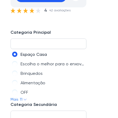
4
42 avaliações
Categoria Principal
Espaço Casa
Escolha o melhor para o enxoval do seu bebê
Brinquedos
Alimentação
OFF
Mais 11
Banho
Categoria Secundária
Carrinhos de Bebê