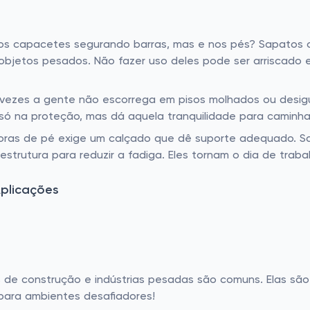
s capacetes segurando barras, mas e nos pés? Sapatos c
bjetos pesados. Não fazer uso deles pode ser arriscado e
ezes a gente não escorrega em pisos molhados ou desigu
o só na proteção, mas dá aquela tranquilidade para caminh
oras de pé exige um calçado que dê suporte adequado. S
rutura para reduzir a fadiga. Eles tornam o dia de traba
plicações
de construção e indústrias pesadas são comuns. Elas sã
 para ambientes desafiadores!