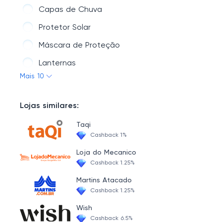
Iluminação
Capas de Chuva
Organização e Limpeza
Protetor Solar
Tintas e Acessórios
Máscara de Proteção
Materiais Elétricos
Lanternas
Mais 10
Climatização e Ventilação
Cintos de Segurança
Ferramentas
Protetor Auricular
Lojas similares:
Fechaduras e Segurança
Luvas de Proteção
Taqi
Louças, Pias e Metais
Óculos de Proteção
Cashback 1%
Materiais Hidráulicos
Capacete de Segurança
Loja do Mecanico
Cashback 1.25%
Martins Atacado
Cashback 1.25%
Wish
Cashback 6.5%