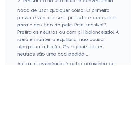
Pensando no uso diário e conveniência
Nada de usar qualquer coisa! O primeiro
passo é verificar se o produto é adequado
para o seu tipo de pele. Pele sensível?
Prefira os neutros ou com pH balanceado! A
ideia é manter o equilíbrio, não causar
alergia ou irritação. Os higienizadores
neutros são uma boa pedida...
Agora, conveniência é outra palavrinha de
ouro! Busque por produtos que se
adaptem à sua rotina. Carregar em viagens
pequenas ou longas, ter um na bolsa ou
fácil acesso, coisas desse tipo. Não tem
porquê complicar, viu?
Se a escolha da marca é o detalhe, dê uma
conferida no que está disponível, mas com
um olhar em qual funciona melhor para
você! Cuide disso porque o conforto deve