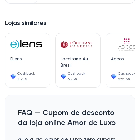
Lojas similares:
ELens
Loccitane Au
Adcos
Bresil
Cashback
Cashback
Cashback d
2.25%
6.25%
até 6%
FAQ — Cupom de desconto
da loja online Amor de Luxo
A loja da Amor de Luxo tem cupom