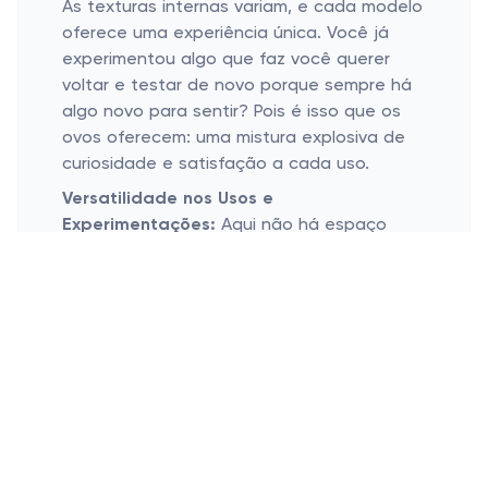
As texturas internas variam, e cada modelo
oferece uma experiência única. Você já
experimentou algo que faz você querer
voltar e testar de novo porque sempre há
algo novo para sentir? Pois é isso que os
ovos oferecem: uma mistura explosiva de
curiosidade e satisfação a cada uso.
Versatilidade nos Usos e
Experimentações:
Aqui não há espaço
para a monotonia! Os ovos não são
apenas parceiros para momentos solos.
Experimente compartilhá-los com seu
parceiro para elevar a vida amorosa a um
novo nível. Algumas dicas de
experimentação: lubrificante é essencial
para um deslizar perfeito, e se possível,
aqueça um pouquinho o brinquedo para
trazer uma sensação mais próxima da
realidade.