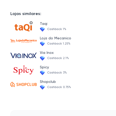
Saúde
Facas
Lojas similares:
Churrasco
Taqi
Cashback 1%
Taças
Loja do Mecanico
Lixeiras
Cashback 1.25%
Banheiro
Via Inox
Cashback 2.1%
Pia
Spicy
Cashback 3%
Shopclub
Cashback 0.75%