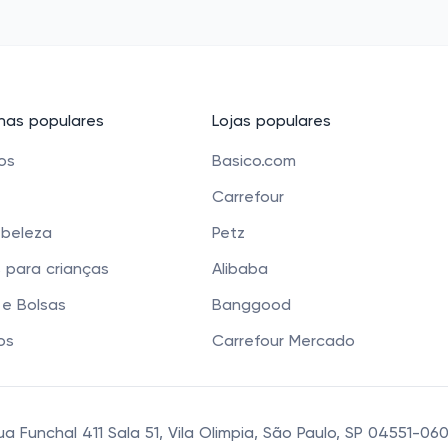
as populares
Lojas populares
cos
Basico.com
Carrefour
 beleza
Petz
 para crianças
Alibaba
e Bolsas
Banggood
os
Carrefour Mercado
 Funchal 411 Sala 51, Vila Olimpia, São Paulo, SP 04551-0