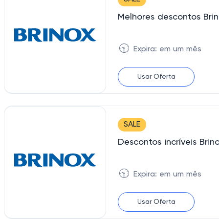
Melhores descontos Bri
🕥
Expira: em um mês
Usar Oferta
SALE
Descontos incríveis Bri
🕥
Expira: em um mês
Usar Oferta