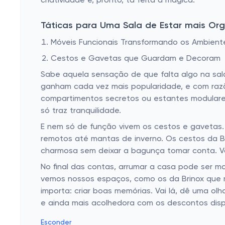
criatividade e, pronto, tá feita a mágica.
Táticas para Uma Sala de Estar mais Or
Móveis Funcionais Transformando os Ambient
Cestos e Gavetas que Guardam e Decoram
Sabe aquela sensação de que falta algo na sala
ganham cada vez mais popularidade, e com razã
compartimentos secretos ou estantes modulares
só traz tranquilidade.
E nem só de função vivem os cestos e gavetas.
remotos até mantas de inverno. Os cestos da 
charmosa sem deixar a bagunça tomar conta. Va
No final das contas, arrumar a casa pode ser m
vemos nossos espaços, como os da Brinox que 
importa: criar boas memórias. Vai lá, dê uma o
e ainda mais acolhedora com os descontos disp
Esconder