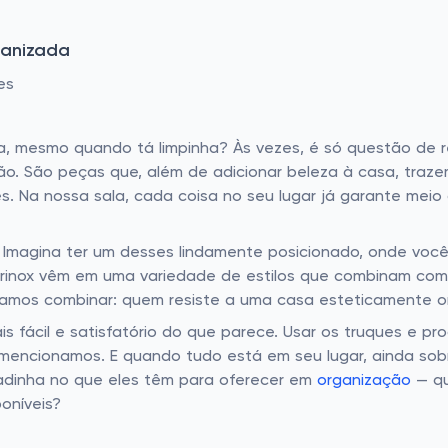
ganizada
es
, mesmo quando tá limpinha? Às vezes, é só questão de rea
o. São peças que, além de adicionar beleza à casa, traze
. Na nossa sala, cada coisa no seu lugar já garante mei
 Imagina ter um desses lindamente posicionado, onde voc
Brinox vêm em uma variedade de estilos que combinam co
mos combinar: quem resiste a uma casa esteticamente org
ais fácil e satisfatório do que parece. Usar os truques e
mencionamos. E quando tudo está em seu lugar, ainda sob
lhadinha no que eles têm para oferecer em
organização
— qu
oníveis?