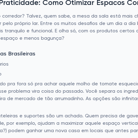
raticidade: Como Otimizar Espacos Com
o corredor? Talvez, quem sabe, a mesa da sala está mais 
pelo próprio lar. Entre os muitos desafios de um dia a dia 
tranquilo e funcional. E olha só, com os produtos certos 
is espaço e menos bagunça?
s Brasileiras
rios
o
udo pra fora só pra achar aquele molho de tomate esquecid
esse problema vira coisa do passado. Você separa os ingr
leira de mercado de tão arrumadinho. As opções são infini
ateleiras e suportes são um achado. Quem precisa de gave
, por exemplo, ajudam a maximizar aquele espaço vertical
a?) podem ganhar uma nova casa em locais que antes pare