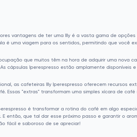
res vantagens de ter uma Illy é a vasta gama de opções
ula é uma viagem para os sentidos, permitindo que você e
cupação que muitos têm na hora de adquirir uma nova cafe
 As cápsulas Iperespresso estão amplamente disponíveis e f
onal, as cafeteiras Illy Iperespresso oferecem recursos e
fé. Essas "extras" transformam uma simples xícara de caf
ly Iperespresso é transformar a rotina do café em algo esp
 então, que tal dar esse próximo passo e garantir o aroma 
o fácil e saboroso de se apreciar!