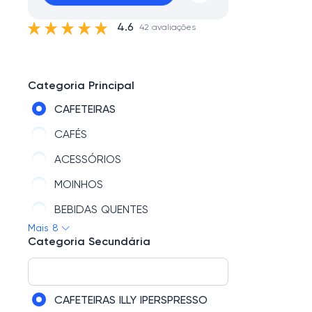
4.6
42 avaliações
Categoria Principal
CAFETEIRAS
CAFÉS
ACESSÓRIOS
MOINHOS
BEBIDAS QUENTES
Mais 8
PORTA CAPSULAS
Categoria Secundária
CHÁS
CÁPSULAS
CAFETEIRAS ILLY IPERSPRESSO