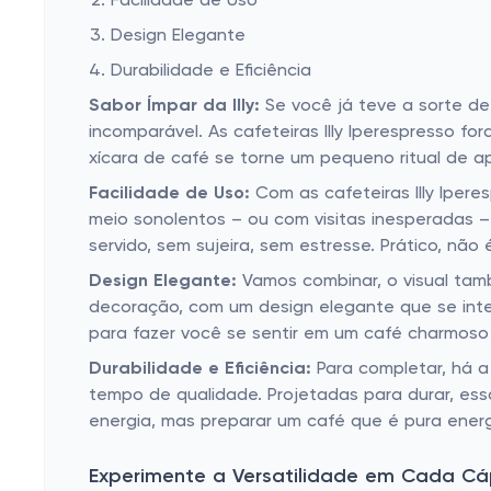
Facilidade de Uso
Design Elegante
Durabilidade e Eficiência
Sabor Ímpar da Illy:
Se você já teve a sorte de
incomparável. As cafeteiras Illy Iperespresso f
xícara de café se torne um pequeno ritual de a
Facilidade de Uso:
Com as cafeteiras Illy Iper
meio sonolentos – ou com visitas inesperadas –
servido, sem sujeira, sem estresse. Prático, não 
Design Elegante:
Vamos combinar, o visual tam
decoração, com um design elegante que se integ
para fazer você se sentir em um café charmos
Durabilidade e Eficiência:
Para completar, há 
tempo de qualidade. Projetadas para durar, essa
energia, mas preparar um café que é pura energ
Experimente a Versatilidade em Cada Cá