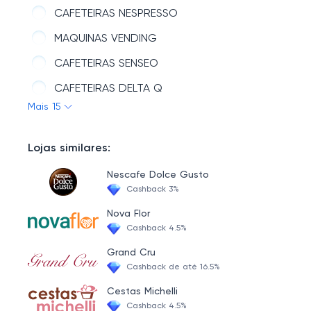
CAFETEIRAS NESPRESSO
MAQUINAS VENDING
CAFETEIRAS SENSEO
CAFETEIRAS DELTA Q
Mais 15
MÁQUINAS PROFISSIONAIS
CAFETEIRAS PÓ
Lojas similares:
CAFETEIRAS SACHE
Nescafe Dolce Gusto
CAFETEIRAS TRÊS CORAÇÕES
Cashback 3%
CAFETEIRAS DOLCE GUSTO
Nova Flor
Cashback 4.5%
CAFETEIRAS INDUSTRIAIS
Grand Cru
CAFETEIRAS GRÃOS
Cashback de até 16.5%
CAFÉ FILTRO
Cestas Michelli
Cashback 4.5%