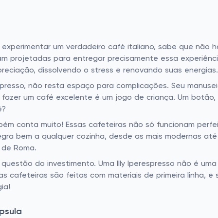
 experimentar um verdadeiro café italiano, sabe que não
oram projetadas para entregar precisamente essa experiênc
preciação, dissolvendo o stress e renovando suas energias.
espresso, não resta espaço para complicações. Seu manusei
 fazer um café excelente é um jogo de criança. Um botão, 
é?
bém conta muito! Essas cafeteiras não só funcionam per
ra bem a qualquer cozinha, desde as mais modernas até as
o de Roma.
a questão do investimento. Uma Illy Iperespresso não é 
s cafeteiras são feitas com materiais de primeira linha, e
ia!
psula