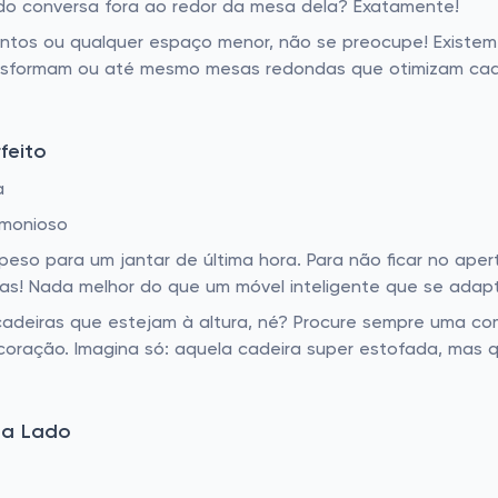
do conversa fora ao redor da mesa dela? Exatamente!
os ou qualquer espaço menor, não se preocupe! Existem
ransformam ou até mesmo mesas redondas que otimizam cad
feito
a
rmonioso
peso para um jantar de última hora. Para não ficar no aper
ilosas! Nada melhor do que um móvel inteligente que se ada
adeiras que estejam à altura, né? Procure sempre uma c
oração. Imagina só: aquela cadeira super estofada, mas q
 a Lado