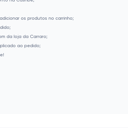
onto na Cashbe;
adicionar os produtos no carrinho;
dido;
m da loja da Carraro;
aplicado ao pedido;
e!