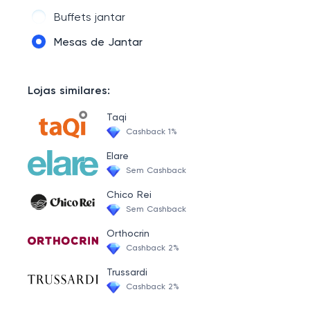
Buffets jantar
Mesas de Jantar
Lojas similares:
Taqi
Cashback 1%
Elare
Sem Cashback
Chico Rei
Sem Cashback
Orthocrin
Cashback 2%
Trussardi
Cashback 2%