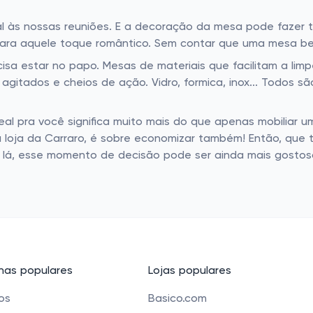
ial às nossas reuniões. E a decoração da mesa pode fazer 
s para aquele toque romântico. Sem contar que uma mesa b
sa estar no papo. Mesas de materiais que facilitam a limpe
 agitados e cheios de ação. Vidro, formica, inox... Todos 
eal pra você significa muito mais do que apenas mobiliar 
 loja da Carraro, é sobre economizar também! Então, que ta
i lá, esse momento de decisão pode ser ainda mais gostos
as populares
Lojas populares
cos
Basico.com