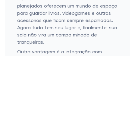
planejados oferecem um mundo de espaço
para guardar livros, videogames e outros
acessórios que ficam sempre espalhados.
Agora tudo tem seu lugar e, finalmente, sua
sala não vira um campo minado de
tranqueiras.
Outra vantagem é a integração com
sistemas de som e imagem. Quem é que
não quer ligar o home theater e ter a
sensação de cinema direto na sala de
casa? Configura tudo direitinho no rack e
pronto, preparado para a maratona!
Personalidade em Cada Detalhe
Racks moduláveis para espaços
personalizados
Design que acompanha tendências sem