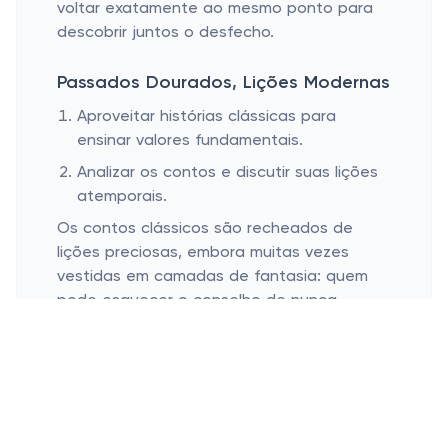
voltar exatamente ao mesmo ponto para
descobrir juntos o desfecho.
Passados Dourados, Lições Modernas
Aproveitar histórias clássicas para
ensinar valores fundamentais.
Analizar os contos e discutir suas lições
atemporais.
Os contos clássicos são recheados de
lições preciosas, embora muitas vezes
vestidas em camadas de fantasia: quem
pode esquecer o conselho de nunca
mentir, vindo de "A Roupa Nova do Rei"? A
simplicidade destas narrativas faz quase
tudo parecer encantador, até mesmo as
lições difíceis sobre moral e ética.
Ao discutir com as crianças o significado