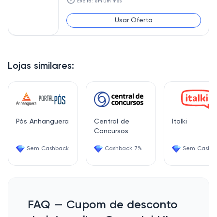
🕥
Expira: em um mês
Usar Oferta
Lojas similares:
Pós Anhanguera
Central de
Italki
Concursos
Sem Cashback
Cashback 7%
Sem Cashb
FAQ — Cupom de desconto