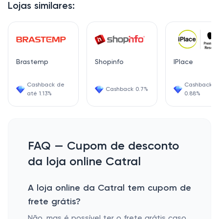
Lojas similares:
Brastemp
Shopinfo
IPlace
Cashback de
Cashback
Cashback 0.7%
até 1.13%
0.88%
FAQ — Cupom de desconto
da loja online Catral
A loja online da Catral tem cupom de
frete grátis?
Não, mas é possível ter o frete grátis caso