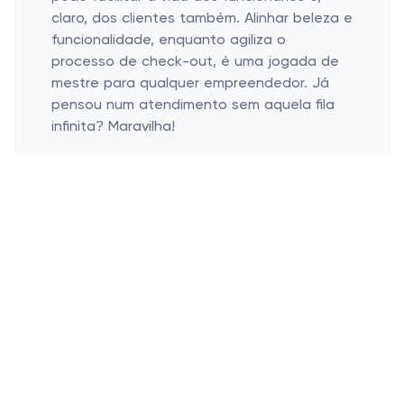
claro, dos clientes também. Alinhar beleza e
funcionalidade, enquanto agiliza o
processo de check-out, é uma jogada de
mestre para qualquer empreendedor. Já
pensou num atendimento sem aquela fila
infinita? Maravilha!
Durabilidade que faz diferença
Invista em materiais de qualidade.
Custos reduzidos a longo prazo.
Quando falamos de investimento em algo
tão crucial quanto um balcão caixa, a
palavra é durabilidade. Optando por
materiais robustos, como aço inoxidável ou
madeira de qualidade, você garante que o
mobiliário não só vai durar anos, mas
também vai manter o visual como novo por