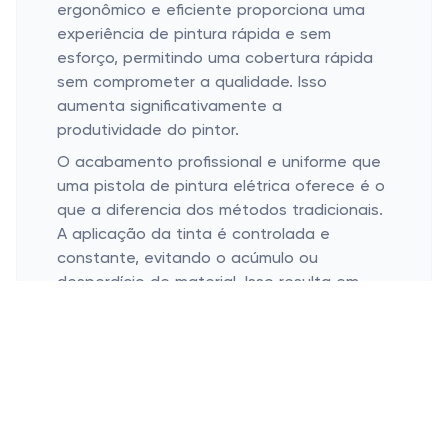
ergonômico e eficiente proporciona uma
experiência de pintura rápida e sem
esforço, permitindo uma cobertura rápida
sem comprometer a qualidade. Isso
aumenta significativamente a
produtividade do pintor.
O acabamento profissional e uniforme que
uma pistola de pintura elétrica oferece é o
que a diferencia dos métodos tradicionais.
A aplicação da tinta é controlada e
constante, evitando o acúmulo ou
desperdício de material. Isso resulta em
superfícies com acabamento liso e
homogêneo, proporcionando um aspecto
visualmente agradável.
Dicas para Selecionar a Pistola de
Pintura Elétrica Ideal